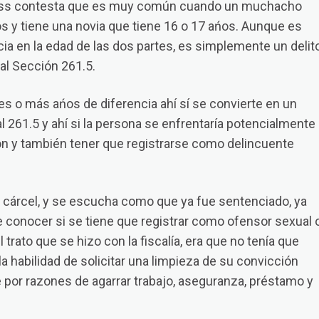
ss contesta que es muy común cuando un muchacho
os y tiene una novia que tiene 16 o 17 ańos. Aunque es
cia en la edad de las dos partes, es simplemente un delit
al Sección 261.5.
res o más ańos de diferencia ahí sí se convierte en un
al 261.5 y ahí si la persona se enfrentaría potencialmente
ión y también tener que registrarse como delincuente
a cárcel, y se escucha como que ya fue sentenciado, ya
te conocer si se tiene que registrar como ofensor sexual 
el trato que se hizo con la fiscalía, era que no tenía que
la habilidad de solicitar una limpieza de su convicción
e por razones de agarrar trabajo, aseguranza, préstamo y