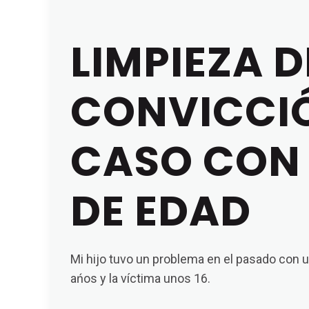
LIMPIEZA D
CONVICCI
CASO CON
DE EDAD
Mi hijo tuvo un problema en el pasado con 
ańos y la víctima unos 16.