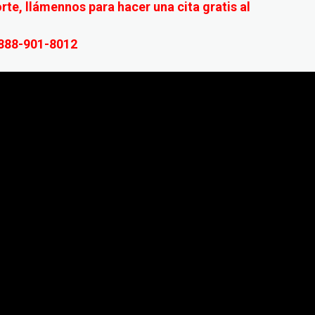
orte, llámennos para hacer una cita gratis al
888-901-8012