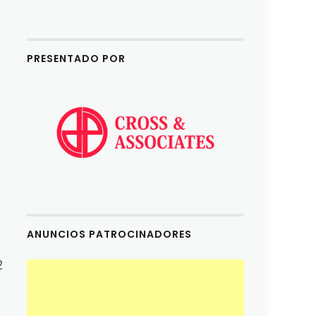
eys
crease
PRESENTADO POR
ecrease
olume.
ANUNCIOS PATROCINADORES
2