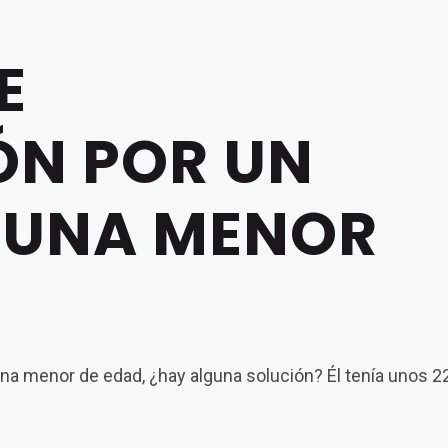
k
to
E
in
or
ÓN POR UN
d
v
 UNA MENOR
una menor de edad, ¿hay alguna solución? Él tenía unos 2