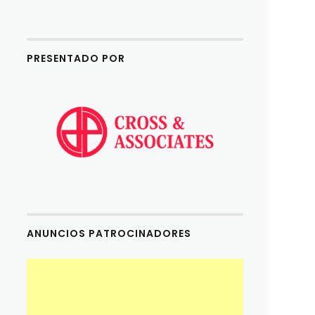
eys
crease
PRESENTADO POR
ecrease
olume.
ANUNCIOS PATROCINADORES