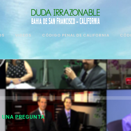
OS
VIDEOS
CÓDIGO PENAL DE CALIFORNIA
CÓDI
¿De Qué Manera Puedo Proteger Mis Datos Ante Un Fraude Por Telé
A UNA PREGUNTA