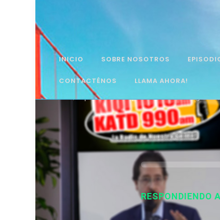
INICIO
SOBRE NOSOTROS
EPISODI
CONTACTÉNOS
LLAMA AHORA!
Home
Episodes
Respondiendo a una Pregunta
RESPONDIENDO 