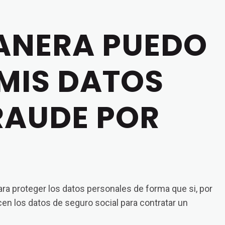
k
to
ANERA PUEDO
in
or
MIS DATOS
d
v
RAUDE POR
ra proteger los datos personales de forma que si, por
icen los datos de seguro social para contratar un