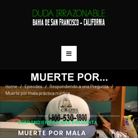
Home
Episodes
Respondiendo a una Pregunta
Muerte por mala práctica médica
RESPONDIENDO A UNA PREGUNTA
MUERTE POR MALA